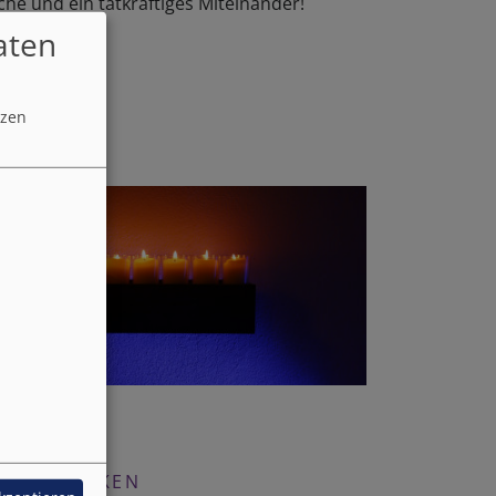
he und ein tatkräftiges Miteinander!
aten
tzen
HELFEN
hoffen
NACHDENKEN