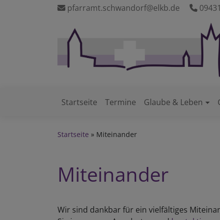
Direkt
pfarramt.schwandorf@elkb.de
09431
zum
Inhalt
Startseite
Termine
Glaube & Leben
Hauptnavigation
Startseite
Miteinander
Miteinander
Wir sind dankbar für ein vielfältiges Mitei