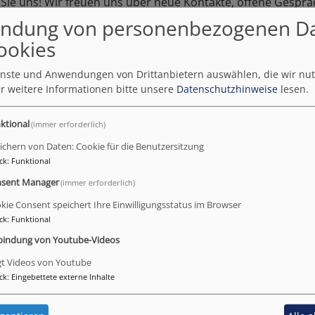
Sie uns! Wir freuen uns über neue Kontakte, offene Gespräc
ndung von personenbezogenen D
ookies
ienste und Anwendungen von Drittanbietern auswählen, die wir nu
r weitere Informationen bitte unsere
Datenschutzhinweise
lesen.
ktional
(immer erforderlich)
ichern von Daten: Cookie für die Benutzersitzung
ck
:
Funktional
sent Manager
(immer erforderlich)
kie Consent speichert Ihre Einwilligungsstatus im Browser
ck
:
Funktional
bindung von Youtube-Videos
Mitbeten - Mitglauben - Mit
gt Videos von Youtube
ck
:
Eingebettete externe Inhalte