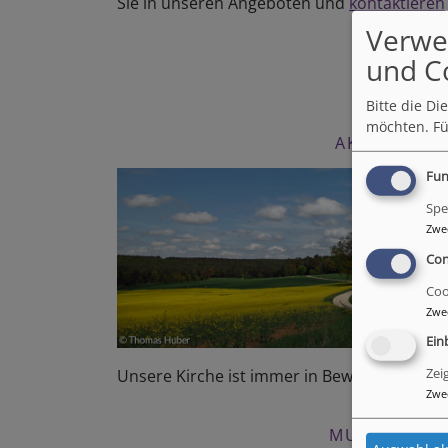
Sie in unseren Angeboten und
kontaktieren
Verwe
und C
Bitte die D
möchten.
Fü
AKTIV SEIN
Fun
Spe
Zwe
Con
Coo
Zwe
Ein
Unsere Kirche ist immer in Bewegung
Zei
Zwe
MUSIZIEREN