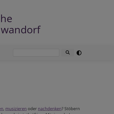
che
hwandorf
Suche
en
,
musizieren
oder
nachdenken
? Stöbern