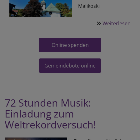
Mali­koski
Weiterlesen
Online spenden
Gemeindebote online
über
Onlineandachten
aus
Rieden
72 Stunden Musik:
Einladung zum
Weltrekordversuch!