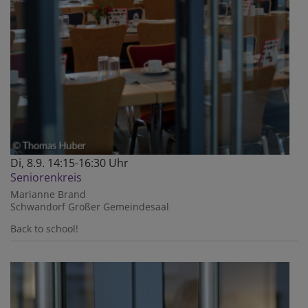
Di, 8.9. 14:15-16:30 Uhr
Seniorenkreis
Marianne Brand
Schwandorf
Großer Gemeindesaal
Back to school!