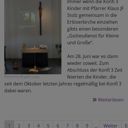
Immer wenn die Konfi 3
Kinder mit Pfarrer Klaus JF
Stolz gemeinsam in die
Erlöserkirche einziehen
gibts einen besonderen
„Gottesdienst für Kleine
und Große“.
Am 28. Juni war es dann
wieder soweit. Zum
Abschluss der Konfi 3 Zeit
feierten die Kinder, die
Bildrechte
Brigitte Lang
seit dem Oktober letzten Jahres regelmäßig bei Konfi 3
dabei waren.
Weiterlesen
ü
A
d
K
Seitennummerierung
Aktuelle
1
Seite
2
Seite
3
Seite
4
Seite
5
Seite
6
Seite
7
Seite
8
Seite
9
Nächste
Weiter
L
E
…
3