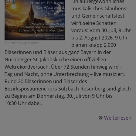
Ein außer­ge­wöhn­liches
mu­si­ka­li­sches Glau­bens-
und Ge­mein­schafts­fest
wirft seine Schat­ten
voraus: Vom 30. Juli, 9 Uhr
bis 2. August 2026, 9 Uhr
Bildrechte
vep Bayern
planen knapp 2.000
Bläserinnen und Bläser aus ganz Bayern in der
Nürnberger St. Jakobskirche einen offiziellen
Weltrekordversuch. Über 72 Stunden hinweg wird –
Tag und Nacht, ohne Unterbrechung – live musiziert.
Rund 20 Bläserinnen und Bläser des
Bezirksposaunenchors Sulzbach-Rosenberg sind gleich
zu Beginn am Donnerstag, 30. Juli von 9 Uhr bis
10:30 Uhr dabei.
Weiterlesen
ü
7
S