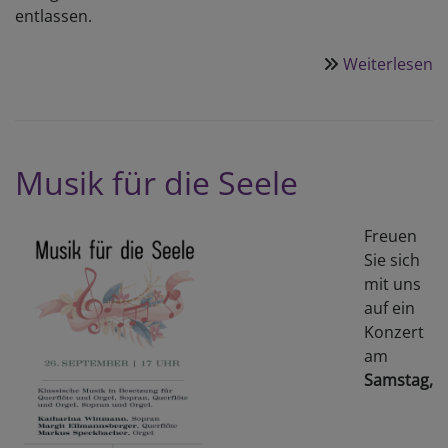
entlassen.
Weiterlesen
ü
D
a
u
M
Musik für die Seele
Freuen
Sie sich
mit uns
auf ein
Konzert
am
Samstag,