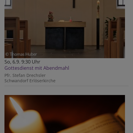
So, 6.9. 9:30 Uhr
Gottesdienst mit Abendmahl
Pfr. Stefan Drechsler
Schwandorf
Erlöserkirche