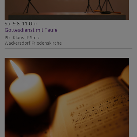
So, 9.8. 11 Uhr
Gottesdienst mit Taufe
Pfr. Klaus JF Stolz
Wackersdorf
Friedenskirche