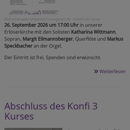
Bildrechte
www.schwandorf-evangelisch.de - erstellt mit Canva
26. September 2026 um 17:00 Uhr
in unserer
Erlöserkirche mit den Solisten
Katharina Wittmann
,
Sopran,
Margit Eilmannsberger
, Querflöte und
Markus
Speckbacher
an der Orgel.
Der Eintritt ist frei. Spenden sind erwünscht.
Weiterlesen
ü
M
fü
d
S
Abschluss des Konfi 3
Kurses