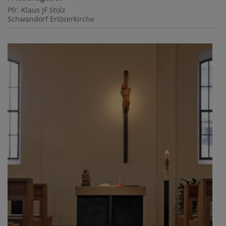
Pfr. Klaus JF Stolz
Schwandorf
Erlöserkirche