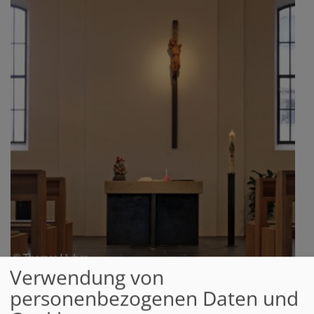
Verwendung von
So, 23.8. 9:30 Uhr
Gottesdienst
personenbezogenen Daten und
Pfr. Klaus JF Stolz