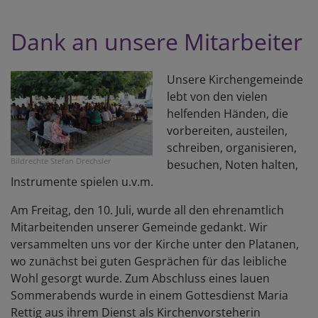
M
E
Dank an unsere Mitarbeiter
z
W
Unsere Kirchengemeinde
lebt von den vielen
helfenden Händen, die
vorbereiten, austeilen,
schreiben, organisieren,
Bildrechte
Stefan Drechsler
besuchen, Noten halten,
Instrumente spielen u.v.m.
Am Freitag, den 10. Juli, wurde all den ehrenamtlich
Mitarbeitenden unserer Gemeinde gedankt. Wir
versammelten uns vor der Kirche unter den Platanen,
wo zunächst bei guten Gesprächen für das leibliche
Wohl gesorgt wurde. Zum Abschluss eines lauen
Sommerabends wurde in einem Gottesdienst Maria
Rettig aus ihrem Dienst als Kirchenvorsteherin