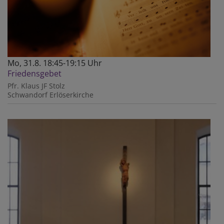
Mo, 31.8. 18:45-19:15 Uhr
Friedensgebet
Pfr. Klaus JF Stolz
Schwandorf
Erlöserkirche